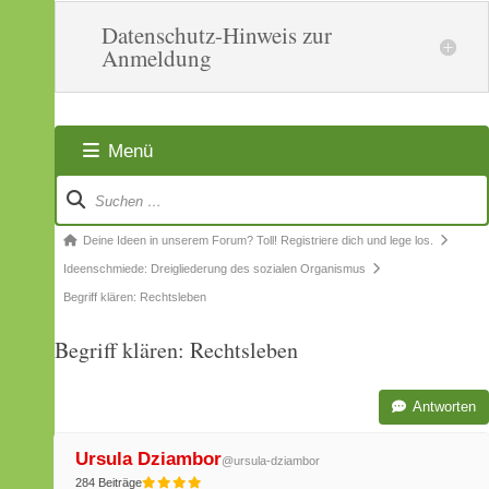
Datenschutz-Hinweis zur
Anmeldung
Menü
Forum-
Navigation
Forum-
Deine Ideen in unserem Forum? Toll! Registriere dich und lege los.
Breadcrumbs
Ideenschmiede: Dreigliederung des sozialen Organismus
-
Begriff klären: Rechtsleben
Du
Begriff klären: Rechtsleben
bist
hier:
Antworten
Ursula Dziambor
@ursula-dziambor
284 Beiträge