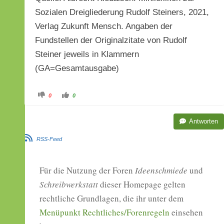
Sozialen Dreigliederung Rudolf Steiners, 2021,
Verlag Zukunft Mensch. Angaben der
Fundstellen der Originalzitate von Rudolf
Steiner jeweils in Klammern
(GA=Gesamtausgabe)
A
A
0
0
n
n
k
k
l
l
i
i
Antworten
c
c
k
k
e
e
n
n
RSS-Feed
f
f
ü
ü
r
r
D
D
a
a
Für die Nutzung der Foren
Ideenschmiede
und
u
u
m
m
Schreibwerkstatt
dieser Homepage gelten
e
e
n
n
n
n
rechtliche Grundlagen, die ihr unter dem
a
a
c
c
Menüpunkt Rechtliches/Forenregeln
h
h
einsehen
u
o
n
b