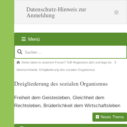
Datenschutz-Hinweis zur
Anmeldung
Menü
Forum-
Navigation
Forum-
Deine Ideen in unserem Forum? Toll! Registriere dich und lege los.
Breadcrumbs
Ideenschmiede: Dreigliederung des sozialen Organismus
-
Dreigliederung des sozialen Organismus
Du
bist
Freiheit dem Geistesleben, Gleichheit dem
hier:
Rechtsleben, Brüderlichkeit dem Wirtschaftsleben
Neues Thema