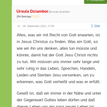
hier:
Ursula Dziambor
@ursula-dziambor
284 Beiträge
Zitat
#1
· 28. September 2021, 17:06
Alles, was wir mit Recht von Gott erwarten, ist
in Jesus Christus zu finden. Was ein Gott, so
wie wir ihn uns denken, alles tun müsste und
könnte, damit hat der Gott Jesu Christi nichts
zu tun. Wir müssen uns immer sehr lange und
sehr ruhig in das Leben, Sprechen, Handeln,
Leiden und Sterben Jesu versenken, um zu
erkennen, was Gott verheißt und was er erfüllt.
Gewiß ist, daß wir immer in der Nähe und unter
der Gegenwart Gottes leben dürfen und daß
dieses Leben uns ein ganz neues Leben ist;