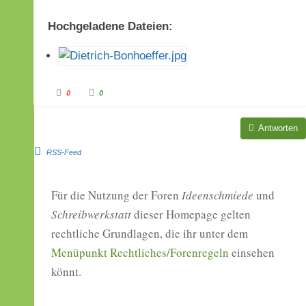
Hochgeladene Dateien:
A
A
0
0
n
n
k
k
l
l
i
i
Antworten
c
c
k
k
e
e
n
n
RSS-Feed
f
f
ü
ü
r
r
D
D
a
a
Für die Nutzung der Foren
Ideenschmiede
und
u
u
m
m
Schreibwerkstatt
dieser Homepage gelten
e
e
n
n
n
n
rechtliche Grundlagen, die ihr unter dem
a
a
c
c
Menüpunkt Rechtliches/Forenregeln
h
h
einsehen
u
o
n
b
könnt.
t
e
e
n
n
.
.