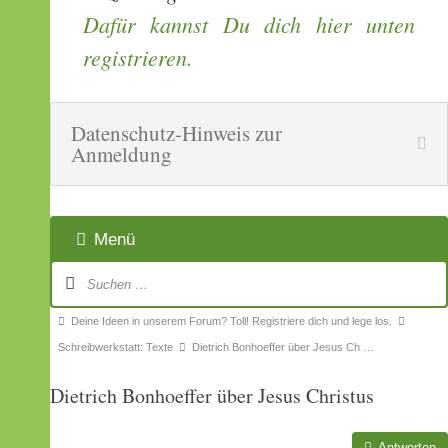
Dafür kannst Du dich hier unten
registrieren.
Datenschutz-Hinweis zur
Anmeldung
Menü
Forum-
Navigation
Forum-
Deine Ideen in unserem Forum? Toll! Registriere dich und lege los.
Breadcrumbs
Schreibwerkstatt: Texte
Dietrich Bonhoeffer über Jesus Ch …
-
Dietrich Bonhoeffer über Jesus Christus
Du
bist
Antworten