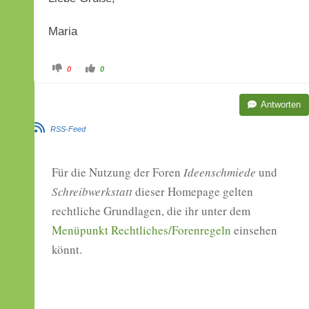
Maria
A
A
0
0
n
n
k
k
l
l
i
i
Antworten
c
c
k
k
e
e
n
n
RSS-Feed
f
f
ü
ü
r
r
D
D
a
a
Für die Nutzung der Foren
Ideenschmiede
und
u
u
m
m
Schreibwerkstatt
dieser Homepage gelten
e
e
n
n
n
n
rechtliche Grundlagen, die ihr unter dem
a
a
c
c
Menüpunkt Rechtliches/Forenregeln
h
h
einsehen
u
o
n
b
könnt.
t
e
e
n
n
.
.