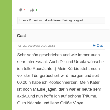
A
A
0
1
n
n
k
k
l
l
Ursula Dziambor hat auf diesen Beitrag reagiert.
i
i
c
c
k
k
e
e
n
n
f
f
Gast
ü
ü
r
r
D
D
a
a
Zitat
#2
· 20. Dezember 2020, 23:51
u
u
m
m
e
e
Sehr schön geschrieben und wie immer auch
n
n
n
n
sehr interessant. Auch Dir und Ursula wünsche
a
a
c
c
h
h
ich tolle Raunächte :) Mein Kürbis steht noch
u
o
n
b
t
e
vor der Tür, geräuchert wird morgen und seit
e
n
n
.
00.20 h habe ich Kopfschmerzen. Mein Kater
.
ist noch Mäuse jagen, darin war er heute sehr
aktiv..und nun hoffe ich auf schöne Träume.
Guts Nächtle und liebe Grüße Vinya