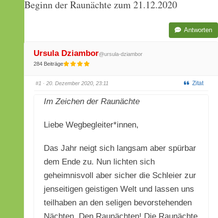
Beginn der Raunächte zum 21.12.2020
bist
hier:
Antworten
Ursula Dziambor
@ursula-dziambor
284 Beiträge
Zitat
#1
· 20. Dezember 2020, 23:11
Im Zeichen der Raunächte
Liebe Wegbegleiter*innen,
Das Jahr neigt sich langsam aber spürbar
dem Ende zu. Nun lichten sich
geheimnisvoll aber sicher die Schleier zur
jenseitigen geistigen Welt und lassen uns
teilhaben an den seligen bevorstehenden
Nächten. Den Raunächten! Die Raunächte