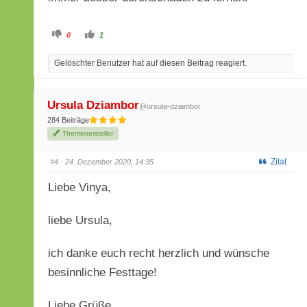
A
A
0
1
n
n
k
k
l
l
Gelöschter Benutzer hat auf diesen Beitrag reagiert.
i
i
c
c
k
k
e
e
n
n
f
f
Ursula Dziambor
@ursula-dziambor
ü
ü
r
r
284 Beiträge
D
D
a
a
Themenersteller
u
u
m
m
e
e
Zitat
n
n
#4
· 24. Dezember 2020, 14:35
n
n
a
a
c
c
Liebe Vinya,
h
h
u
o
n
b
t
e
liebe Ursula,
e
n
n
.
.
ich danke euch recht herzlich und wünsche
besinnliche Festtage!
Liebe Grüße,