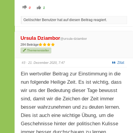
A
A
0
1
n
n
k
k
l
l
Gelöschter Benutzer hat auf diesen Beitrag reagiert.
i
i
c
c
k
k
e
e
n
n
f
f
Ursula Dziambor
@ursula-dziambor
ü
ü
r
r
284 Beiträge
D
D
a
a
Themenersteller
u
u
m
m
e
e
Zitat
n
n
#3
· 21. Dezember 2020, 7:47
n
n
a
a
c
c
Ein wertvoller Beitrag zur Einstimmung in die
h
h
u
o
nun folgende Heilige Zeit. Es ist wichtig, dass
n
b
t
e
e
n
wir uns der Bedeutung dieser Tage bewusst
n
.
.
sind, damit wir die Zeichen der Zeit immer
besser wahrzunehmen und zu deuten lernen.
Dies ist auch eine wichtige Übung, um die
Geschehnisse hinter der politischen Kulisse
immer besser durchschauen zu lernen.