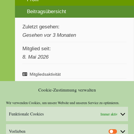
Beitragsübersicht
Zuletzt gesehen:
Gesehen vor 3 Monaten
Mitglied seit:
8. Mai 2026
Mitgliedsaktivität
0
Erstellte Themen
0
Verfasste Antworten
Cookie-Zustimmung verwalten
0
Erhaltene "Gefällt mir"
Wir verwenden Cookies, um unsere Website und unseren Service zu optimieren.
Funktionale Cookies
Immer aktiv
Vorlieben