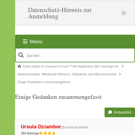
Datenschutz-Hinweis zur
Anmeldung
Menü
Forum-
Navigation
Forum-
Deine Ideen in unserem Forum? Toll! Registriere dich und lege los.
Breadcrumbs
Ideenschmiede: Mittelpunkt Mensch, Heilsames und Wissenswertes
-
Einige Gedanken zusammengefasst
Du
Einige Gedanken zusammengefasst
bist
hier:
Antworten
Ursula Dziambor
@ursula-dziambor
284 Beiträge