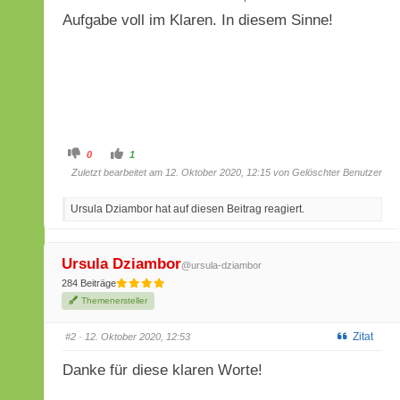
Aufgabe voll im Klaren. In diesem Sinne!
A
A
0
1
n
n
k
k
Zuletzt bearbeitet am 12. Oktober 2020, 12:15 von Gelöschter Benutzer
l
l
i
i
c
c
Ursula Dziambor hat auf diesen Beitrag reagiert.
k
k
e
e
n
n
f
f
ü
ü
r
r
Ursula Dziambor
@ursula-dziambor
D
D
a
a
284 Beiträge
u
u
m
m
Themenersteller
e
e
n
n
n
n
Zitat
#2
· 12. Oktober 2020, 12:53
a
a
c
c
h
h
Danke für diese klaren Worte!
u
o
n
b
t
e
e
n