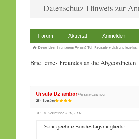
Datenschutz-Hinweis zur A
Forum-
Forum
Aktivität
Anmelden
Navigation
Forum-
Deine Ideen in unserem Forum? Toll! Registriere dich und lege los.
Breadcrumbs
Brief eines Freundes an die Abgeordneten
-
Du
bist
hier:
Ursula Dziambor
@ursula-dziambor
284 Beiträge
#1
· 8. November 2020, 19:18
Sehr geehrte Bundestagsmitglieder,