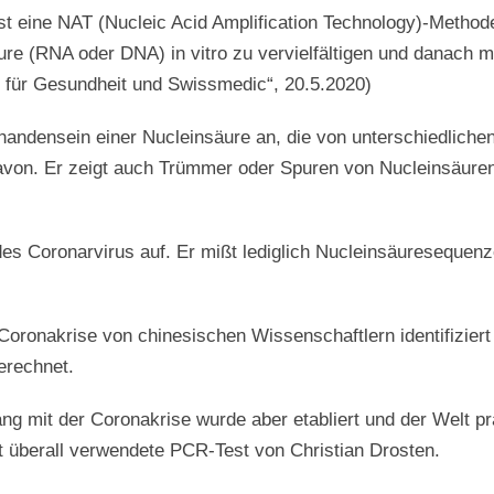
t eine NAT (Nucleic Acid Amplification Technology)-Method
re (RNA oder DNA) in vitro zu vervielfältigen und danach 
für Gesundheit und Swissmedic“, 20.5.2020)
rhandensein einer Nucleinsäure an, die von unterschiedlich
avon. Er zeigt auch Trümmer oder Spuren von Nucleinsäuren
es Coronarvirus auf. Er mißt lediglich Nucleinsäuresequenz
oronakrise von chinesischen Wissenschaftlern identifizier
erechnet.
 mit der Coronakrise wurde aber etabliert und der Welt pr
tzt überall verwendete PCR-Test von Christian Drosten.