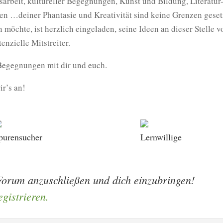
sarbeit, kultureller Begegnungen, Kunst und Bildung, Literatur
 …deiner Phantasie und Kreativität sind keine Grenzen geset
öchte, ist herzlich eingeladen, seine Ideen an dieser Stelle vo
enzielle Mitstreiter.
 Begegnungen mit dir und euch.
ir’s an!
purensucher
Lernwillige
Forum anzuschließen und dich einzubringen!
gistrieren.