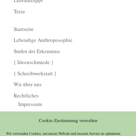
Literaturtipps
Texte
Startseite
Lebendige Anthroposophie
Stufen der Erkenntnis
{ Ideenschmiede }
{ Schreibwerkstatt }
Wir über uns
Rechtliches
Impressum
Datenschutz
Cookie-Zustimmung verwalten
Cookie-Richtlinie
Wir verwenden Cookies, um unsere Website und unseren Service zu optimieren.